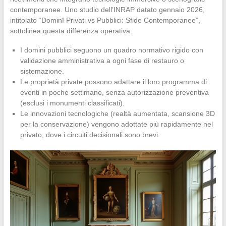
contemporanee. Uno studio dell’INRAP datato gennaio 2026,
intitolato “Dominî Privati vs Pubblici: Sfide Contemporanee”,
sottolinea questa differenza operativa.
I domini pubblici seguono un quadro normativo rigido con
validazione amministrativa a ogni fase di restauro o
sistemazione.
Le proprietà private possono adattare il loro programma di
eventi in poche settimane, senza autorizzazione preventiva
(esclusi i monumenti classificati).
Le innovazioni tecnologiche (realtà aumentata, scansione 3D
per la conservazione) vengono adottate più rapidamente nel
privato, dove i circuiti decisionali sono brevi.