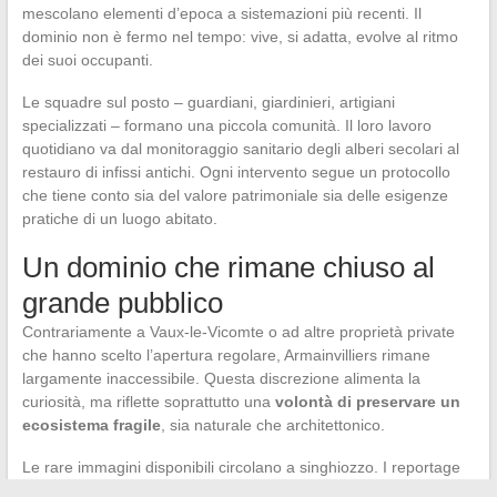
mescolano elementi d’epoca a sistemazioni più recenti. Il
dominio non è fermo nel tempo: vive, si adatta, evolve al ritmo
dei suoi occupanti.
Le squadre sul posto – guardiani, giardinieri, artigiani
specializzati – formano una piccola comunità. Il loro lavoro
quotidiano va dal monitoraggio sanitario degli alberi secolari al
restauro di infissi antichi. Ogni intervento segue un protocollo
che tiene conto sia del valore patrimoniale sia delle esigenze
pratiche di un luogo abitato.
Un dominio che rimane chiuso al
grande pubblico
Contrariamente a Vaux-le-Vicomte o ad altre proprietà private
che hanno scelto l’apertura regolare, Armainvilliers rimane
largamente inaccessibile. Questa discrezione alimenta la
curiosità, ma riflette soprattutto una
volontà di preservare un
ecosistema fragile
, sia naturale che architettonico.
Le rare immagini disponibili circolano a singhiozzo. I reportage
televisivi o le pubblicazioni sui social media mostrano solo una