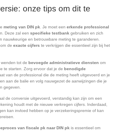
rsie: onze tips om dit te
de
meting van DIN pk
. Je moet een
erkende professional
en. Deze zal een
specifieke testbank
gebruiken en zich
 nauwkeurige en betrouwbare meting te garanderen.
s om de
exacte cijfers
te verkrijgen die essentieel zijn bij het
e wenden tot de
bevoegde administratieve diensten
om
e te starten. Zorg ervoor dat je de
benodigde
icaat van de professional die de meting heeft uitgevoerd en je
en aan de balie en volg nauwgezet de aanwijzingen die je
en gegeven.
l de conversie uitgevoerd, verstandig kan zijn om een
rekening houdt met de nieuwe verkregen cijfers. Inderdaad,
gen kan invloed hebben op je verzekeringspremie of kan
ereisen.
eproces van fiscale pk naar DIN pk
is essentieel om