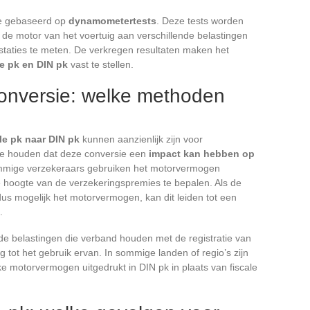
ie gebaseerd op
dynamometertests
. Deze tests worden
de motor van het voertuig aan verschillende belastingen
staties te meten. De verkregen resultaten maken het
le pk en DIN pk
vast te stellen.
onversie: welke methoden
le pk naar DIN pk
kunnen aanzienlijk zijn voor
mee houden dat deze conversie een
impact kan hebben op
mmige verzekeraars gebruiken het motorvermogen
 de hoogte van de verzekeringspremies te bepalen. Als de
us mogelijk het motorvermogen, kan dit leiden tot een
.
e belastingen die verband houden met de registratie van
g tot het gebruik ervan. In sommige landen of regio’s zijn
e motorvermogen uitgedrukt in DIN pk in plaats van fiscale