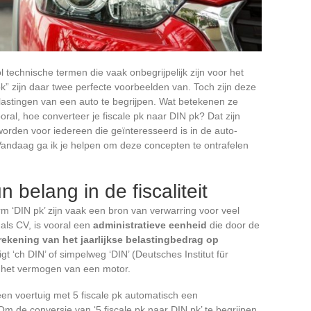
l technische termen die vaak onbegrijpelijk zijn voor het
pk” zijn daar twee perfecte voorbeelden van. Toch zijn deze
lastingen van een auto te begrijpen. Wat betekenen ze
al, hoe converteer je fiscale pk naar DIN pk? Dat zijn
rden voor iedereen die geïnteresseerd is in de auto-
s. Vandaag ga ik je helpen om deze concepten te ontrafelen
n belang in de fiscaliteit
m ‘DIN pk’ zijn vaak een bron van verwarring voor veel
 als CV, is vooral een
administratieve eenheid
die door de
rekening van het jaarlijkse belastingbedrag op
 ‘ch DIN’ of simpelweg ‘DIN’ (Deutsches Institut für
het vermogen van een motor.
 een voertuig met 5 fiscale pk automatisch een
 de conversie van ‘5 fiscale pk naar DIN pk’ te begrijpen,