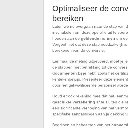
Optimaliseer de conve
bereiken
Laten we nu overgaan naar de stap van 
inschakelen om deze operatie uit te voer
houden aan de
geldende normen
om een
Vergeet niet dat deze stap noodzakelijk i
berekenen van de conversie.
Eenmaal de meting uitgevoerd, moet je j
de stappen met betrekking tot de conversi
documenten
bij je hebt, zoals het certif
kentekenbewijs. Presenteer deze element
door het gekwalificeerde personeel word
Houd er ook rekening mee dat het, eenmaa
geschikte verzekering
af te sluiten die 
een significante verhoging van het vermo
specifieke aanpassingen aan je dekking v
Begrijpen en beheersen van het
conversi