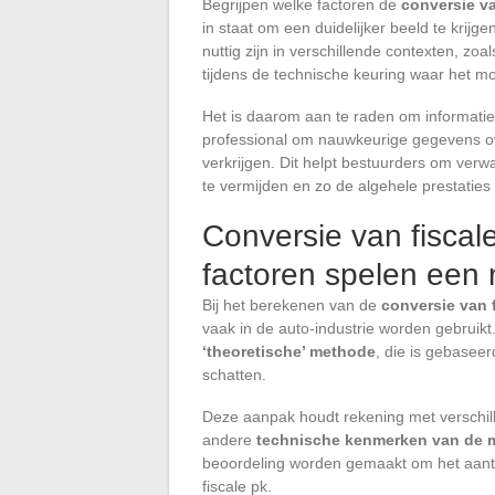
Begrijpen welke factoren de
conversie va
in staat om een duidelijker beeld te krijg
nuttig zijn in verschillende contexten, zo
tijdens de technische keuring waar het 
Het is daarom aan te raden om informatie 
professional om nauwkeurige gegevens ov
verkrijgen. Dit helpt bestuurders om ve
te vermijden en zo de algehele prestaties 
Conversie van fiscal
factoren spelen een r
Bij het berekenen van de
conversie van 
vaak in de auto-industrie worden gebrui
‘theoretische’ methode
, die is gebasee
schatten.
Deze aanpak houdt rekening met verschill
andere
technische kenmerken van de 
beoordeling worden gemaakt om het aant
fiscale pk.