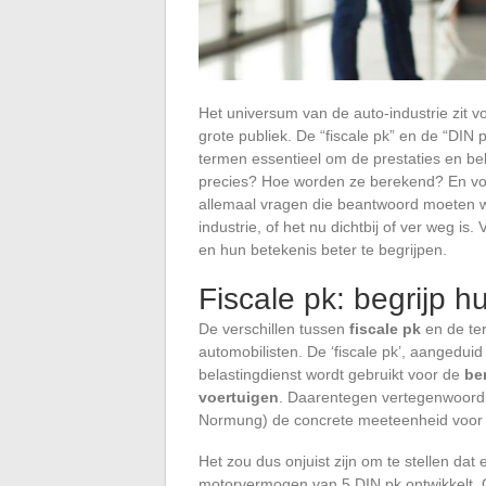
Het universum van de auto-industrie zit vo
grote publiek. De “fiscale pk” en de “DIN 
termen essentieel om de prestaties en be
precies? Hoe worden ze berekend? En voor
allemaal vragen die beantwoord moeten wo
industrie, of het nu dichtbij of ver weg i
en hun betekenis beter te begrijpen.
Fiscale pk: begrijp hu
De verschillen tussen
fiscale pk
en de ter
automobilisten. De ‘fiscale pk’, aangeduid
belastingdienst wordt gebruikt voor de
be
voertuigen
. Daarentegen vertegenwoordigt
Normung) de concrete meeteenheid voor 
Het zou dus onjuist zijn om te stellen dat
motorvermogen van 5 DIN pk ontwikkelt. Om