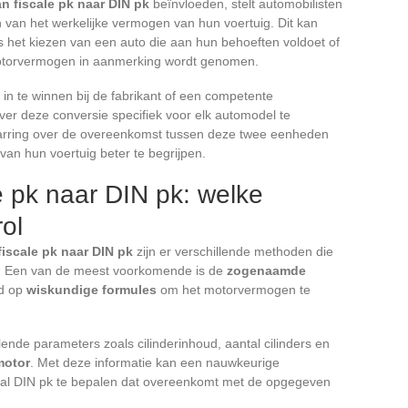
n fiscale pk naar DIN pk
beïnvloeden, stelt automobilisten
en van het werkelijke vermogen van hun voertuig. Dit kan
als het kiezen van een auto die aan hun behoeften voldoet of
motorvermogen in aanmerking wordt genomen.
in te winnen bij de fabrikant of een competente
er deze conversie specifiek voor elk automodel te
rwarring over de overeenkomst tussen deze twee eenheden
van hun voertuig beter te begrijpen.
e pk naar DIN pk: welke
ol
fiscale pk naar DIN pk
zijn er verschillende methoden die
kt. Een van de meest voorkomende is de
zogenaamde
rd op
wiskundige formules
om het motorvermogen te
ende parameters zoals cilinderinhoud, aantal cilinders en
motor
. Met deze informatie kan een nauwkeurige
al DIN pk te bepalen dat overeenkomt met de opgegeven