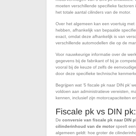
moeten verschillende specifieke factoren
het totale aantal cilinders van de motor.
Over het algemeen kan een voertuig met een
hebben, afhankelijk van bepaalde specifiek
exact, omdat deze afhankelijk is van ver
verschillende automodellen die op de markt
Voor nauwkeurige informatie over de werke
gegevens bij de fabrikant of bij je compet
vooral bij de keuze of zelfs de eenvoudig
door deze specifieke technische kenmerk
Begrijpen wat ‘5 fiscale pk naar DIN pk’ wer
voldoen aan administratieve vereisten, maa
kennen, inclusief zijn motorcapaciteiten en
Fiscale pk vs DIN pk:
De
conversie van fiscale pk naar DIN p
cilinderinhoud van de motor
speelt een 
algemeen geldt: hoe groter de cilinderinh