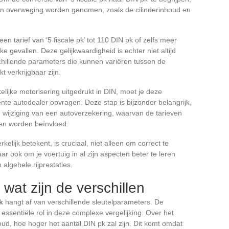
 in overweging worden genomen, zoals de cilinderinhoud en
 tarief van ‘5 fiscale pk’ tot 110 DIN pk of zelfs meer
e gevallen. Deze gelijkwaardigheid is echter niet altijd
schillende parameters die kunnen variëren tussen de
 verkrijgbaar zijn.
lijke motorisering uitgedrukt in DIN, moet je deze
ente autodealer opvragen. Deze stap is bijzonder belangrijk,
e wijziging van een autoverzekering, waarvan de tarieven
en worden beïnvloed.
kelijk betekent, is cruciaal, niet alleen om correct te
r ook om je voertuig in al zijn aspecten beter te leren
 algehele rijprestaties.
 wat zijn de verschillen
k
hangt af van verschillende sleutelparameters. De
essentiële rol in deze complexe vergelijking. Over het
oud, hoe hoger het aantal DIN pk zal zijn. Dit komt omdat