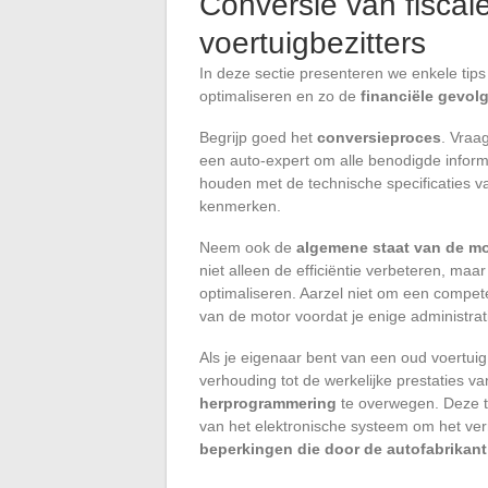
Conversie van fiscal
voertuigbezitters
In deze sectie presenteren we enkele tip
optimaliseren en zo de
financiële gevol
Begrijp goed het
conversieproces
. Vraa
een auto-expert om alle benodigde informat
houden met de technische specificaties va
kenmerken.
Neem ook de
algemene staat van de mo
niet alleen de efficiëntie verbeteren, maa
optimaliseren. Aarzel niet om een compet
van de motor voordat je enige administra
Als je eigenaar bent van een oud voertuig
verhouding tot de werkelijke prestaties v
herprogrammering
te overwegen. Deze te
van het elektronische systeem om het ver
beperkingen die door de autofabrikant