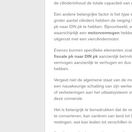
de cilinderinhoud de totale capaciteit va
Een andere belangrijke factor is het type 
groter aantal cilinders hebben de neiging 
pk naar DIN pk te hebben. Bijvoorbeeld, e
waarschijnlijk een
motorvermogen
hebben
uitgerust met een viercilindermotor.
Evenzo kunnen specifieke elementen zoa
fiscale pk naar DIN pk
aanzienlijk beïnv
vermogen aanzienlijk te verhogen en du
hebben.
Vergeet niet de algemene staat van de mo
een nauwkeurige schatting van zijn werkel
of verbeteringen aan het uitlaatsysteem 
deze conversie.
Het is belangrijk te benadrukken dat de 
te converteren, kan variëren van land tot l
metingen, wat kan leiden tot verschillen in