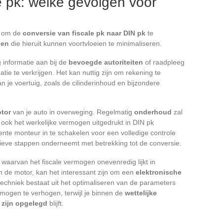
e pk: welke gevolgen voor
s om de
conversie van fiscale pk naar DIN pk
te
gen
die hieruit kunnen voortvloeien te minimaliseren.
g informatie aan bij de
bevoegde autoriteiten
of raadpleeg
ie te verkrijgen. Het kan nuttig zijn om rekening te
n je voertuig, zoals de cilinderinhoud en bijzondere
tor
van je auto in overweging. Regelmatig
onderhoud
zal
r ook het werkelijke vermogen uitgedrukt in DIN pk
ente monteur in te schakelen voor een volledige controle
tieve stappen onderneemt met betrekking tot de conversie.
 waarvan het fiscale vermogen onevenredig lijkt in
an de motor, kan het interessant zijn om een
elektronische
chniek bestaat uit het optimaliseren van de parameters
mogen te verhogen, terwijl je binnen de
wettelijke
 zijn opgelegd
blijft.