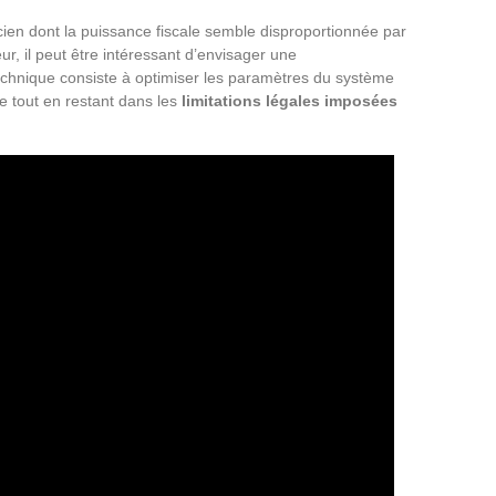
ncien dont la puissance fiscale semble disproportionnée par
r, il peut être intéressant d’envisager une
technique consiste à optimiser les paramètres du système
e tout en restant dans les
limitations légales imposées