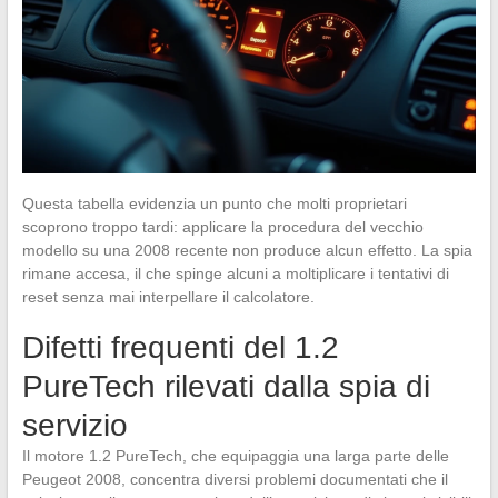
Questa tabella evidenzia un punto che molti proprietari
scoprono troppo tardi: applicare la procedura del vecchio
modello su una 2008 recente non produce alcun effetto. La spia
rimane accesa, il che spinge alcuni a moltiplicare i tentativi di
reset senza mai interpellare il calcolatore.
Difetti frequenti del 1.2
PureTech rilevati dalla spia di
servizio
Il motore 1.2 PureTech, che equipaggia una larga parte delle
Peugeot 2008, concentra diversi problemi documentati che il