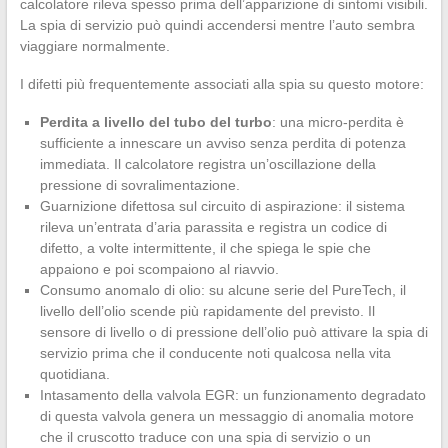
calcolatore rileva spesso prima dell’apparizione di sintomi visibili.
La spia di servizio può quindi accendersi mentre l’auto sembra
viaggiare normalmente.
I difetti più frequentemente associati alla spia su questo motore:
Perdita a livello del tubo del turbo
: una micro-perdita è
sufficiente a innescare un avviso senza perdita di potenza
immediata. Il calcolatore registra un’oscillazione della
pressione di sovralimentazione.
Guarnizione difettosa sul circuito di aspirazione: il sistema
rileva un’entrata d’aria parassita e registra un codice di
difetto, a volte intermittente, il che spiega le spie che
appaiono e poi scompaiono al riavvio.
Consumo anomalo di olio: su alcune serie del PureTech, il
livello dell’olio scende più rapidamente del previsto. Il
sensore di livello o di pressione dell’olio può attivare la spia di
servizio prima che il conducente noti qualcosa nella vita
quotidiana.
Intasamento della valvola EGR: un funzionamento degradato
di questa valvola genera un messaggio di anomalia motore
che il cruscotto traduce con una spia di servizio o un