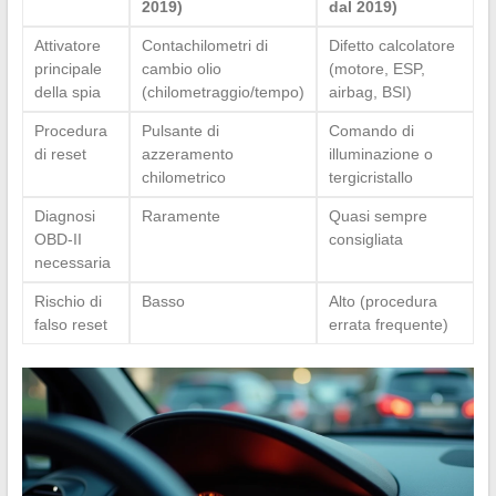
2019)
dal 2019)
Attivatore
Contachilometri di
Difetto calcolatore
principale
cambio olio
(motore, ESP,
della spia
(chilometraggio/tempo)
airbag, BSI)
Procedura
Pulsante di
Comando di
di reset
azzeramento
illuminazione o
chilometrico
tergicristallo
Diagnosi
Raramente
Quasi sempre
OBD-II
consigliata
necessaria
Rischio di
Basso
Alto (procedura
falso reset
errata frequente)