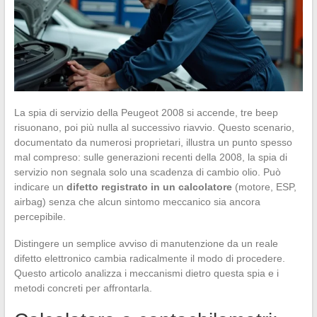
La spia di servizio della Peugeot 2008 si accende, tre beep
risuonano, poi più nulla al successivo riavvio. Questo scenario,
documentato da numerosi proprietari, illustra un punto spesso
mal compreso: sulle generazioni recenti della 2008, la spia di
servizio non segnala solo una scadenza di cambio olio. Può
indicare un
difetto registrato in un calcolatore
(motore, ESP,
airbag) senza che alcun sintomo meccanico sia ancora
percepibile.
Distingere un semplice avviso di manutenzione da un reale
difetto elettronico cambia radicalmente il modo di procedere.
Questo articolo analizza i meccanismi dietro questa spia e i
metodi concreti per affrontarla.