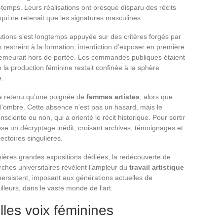
mps. Leurs réalisations ont presque disparu des récits
 qui ne retenait que les signatures masculines.
tutions s’est longtemps appuyée sur des critères forgés par
 restreint à la formation, interdiction d’exposer en première
 demeurait hors de portée. Les commandes publiques étaient
a production féminine restait confinée à la sphère
e.
n’a retenu qu’une poignée de
femmes artistes
, alors que
l’ombre. Cette absence n’est pas un hasard, mais le
onsciente ou non, qui a orienté le récit historique. Pour sortir
se un décryptage inédit, croisant archives, témoignages et
jectoires singulières.
ières grandes expositions dédiées, la redécouverte de
erches universitaires révèlent l’ampleur du
travail artistique
 persistent, imposant aux générations actuelles de
ailleurs, dans le vaste monde de l’art.
lles voix féminines