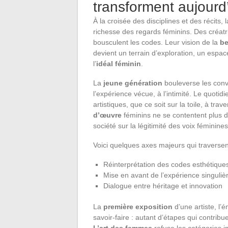
transforment aujourd’
À la croisée des disciplines et des récits, 
richesse des regards féminins. Des créatri
bousculent les codes. Leur vision de la
be
devient un terrain d’exploration, un espac
l’
idéal féminin
.
La
jeune génération
bouleverse les conv
l’expérience vécue, à l’intimité. Le quotid
artistiques, que ce soit sur la toile, à tr
d’œuvre
féminins ne se contentent plus d’h
société sur la légitimité des voix féminines
Voici quelques axes majeurs qui traversen
Réinterprétation des codes esthétique
Mise en avant de l’expérience singuliè
Dialogue entre héritage et innovation
La
première exposition
d’une artiste, l
savoir-faire : autant d’étapes qui contribu
L’art des femmes
refuse les catégories i