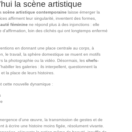
hui la scène artistique
la
scène artistique contemporaine
laisse émerger la
ces affirment leur singularité, inventent des formes,
auté féminine
ne répond plus à des injonctions : elle
e d’affirmation, loin des clichés qui ont longtemps enfermé
entions en donnant une place centrale au corps, à
ien, le travail, la sphère domestique se muent en motifs
avers la photographie ou la vidéo. Désormais, les
chefs-
abiller les galeries : ils interpellent, questionnent la
 et la place de leurs histoires.
t cette nouvelle dynamique :
s
re
’émergence d’une œuvre, la transmission de gestes et de
ent à écrire une histoire moins figée, résolument vivante.
mposées, réinvente la notion même de beauté, insuffle de