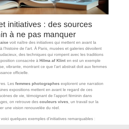
et initiatives : des sources
inin à ne pas manquer
çaise
voit naître des initiatives qui mettent en avant la
 l’histoire de l’art. À Paris, musées et galeries dévoilent
audacieux, des techniques qui rompent avec les traditions
exposition consacrée à
Hilma af Klint
en est un exemple
e, vibrante, montrant ce que l’art abstrait doit aux femmes
sance officielle.
ères. Les
femmes photographes
explorent une narration
rtaines expositions mettent en avant le regard de ces
 scènes de vie, témoignant de l’apport féminin dans
ages, on retrouve des
couleurs vives
, un travail sur la
er une vision renouvelée du réel.
 voici quelques exemples d’initiatives remarquables :