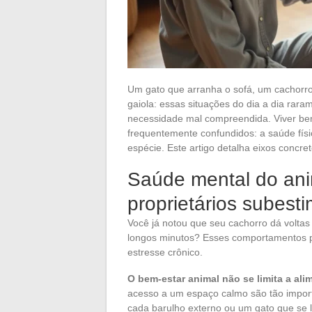
Um gato que arranha o sofá, um cachorro
gaiola: essas situações do dia a dia rar
necessidade mal compreendida. Viver be
frequentemente confundidos: a saúde fís
espécie. Este artigo detalha eixos concr
Saúde mental do anim
proprietários subest
Você já notou que seu cachorro dá voltas
longos minutos? Esses comportamentos po
estresse crônico.
O bem-estar animal não se limita a alim
acesso a um espaço calmo são tão import
cada barulho externo ou um gato que se 