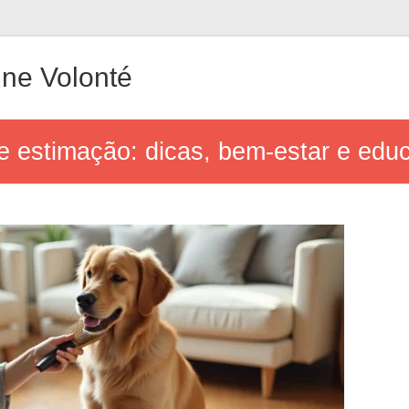
ne Volonté
e estimação: dicas, bem-estar e edu