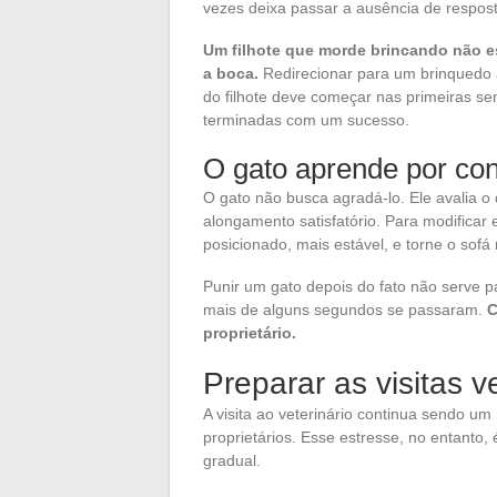
vezes deixa passar a ausência de respos
Um filhote que morde brincando não e
a boca.
Redirecionar para um brinquedo 
do filhote deve começar nas primeiras s
terminadas com um sucesso.
O gato aprende por con
O gato não busca agradá-lo. Ele avalia o
alongamento satisfatório. Para modifica
posicionado, mais estável, e torne o sofá 
Punir um gato depois do fato não serve p
mais de alguns segundos se passaram.
C
proprietário.
Preparar as visitas v
A visita ao veterinário continua sendo u
proprietários. Esse estresse, no entanto,
gradual.