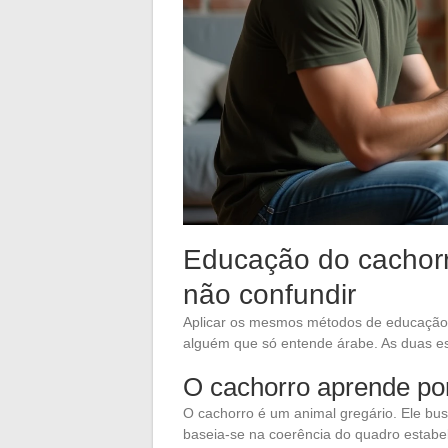
Educação do cachorr
não confundir
Aplicar os mesmos métodos de educação 
alguém que só entende árabe. As duas 
O cachorro aprende por
O cachorro é um animal gregário. Ele bu
baseia-se na coerência do quadro estabel