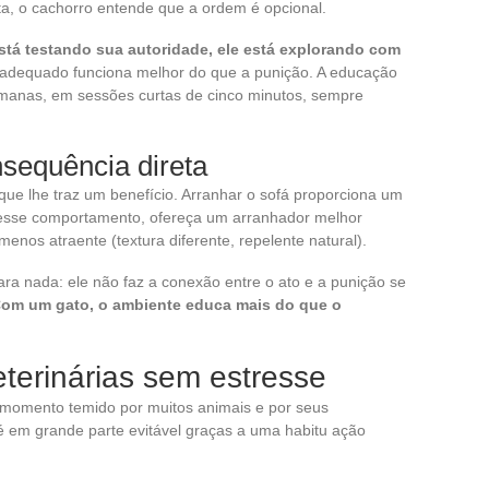
ta, o cachorro entende que a ordem é opcional.
stá testando sua autoridade, ele está explorando com
adequado funciona melhor do que a punição. A educação
emanas, em sessões curtas de cinco minutos, sempre
sequência direta
 que lhe traz um benefício. Arranhar o sofá proporciona um
r esse comportamento, ofereça um arranhador melhor
menos atraente (textura diferente, repelente natural).
ara nada: ele não faz a conexão entre o ato e a punição se
om um gato, o ambiente educa mais do que o
eterinárias sem estresse
m momento temido por muitos animais e por seus
 é em grande parte evitável graças a uma habitu ação