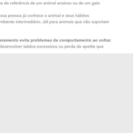
os de referência de um animal ansioso ou de um gato
ssa pessoa já conhece o animal e seus hábitos
mbiente intermediário, útil para animais que não suportam
ramento evita problemas de comportamento ao voltar.
esenvolver latidos excessivos ou perda de apetite que
olhido, transmita por escrito a rotina do animal:
eios, medicamentos eventuais, alimentos proibidos. Esta
a pessoa que assume o cuidado.
menos recursos financeiros do que atenção diária. Um
o cujo ambiente respeita suas necessidades de
ficiente: a maioria dos problemas de comportamento e
mentos antes de buscar soluções complexas.