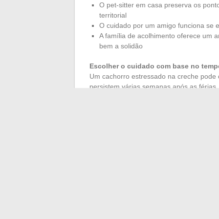
O pet-sitter em casa preserva os pont
territorial
O cuidado por um amigo funciona se e
A família de acolhimento oferece um a
bem a solidão
Escolher o cuidado com base no tempe
Um cachorro estressado na creche pode d
persistem várias semanas após as férias.
Independentemente do modo de cuidado esc
horários das refeições, duração dos pass
ficha simples reduz erros e tranquiliza 
Cuidar de um animal de estimação exige 
cachorro passeado regularmente, um gat
exploração, um coelho que tem espaço su
saúde se resolve ajustando esses funda