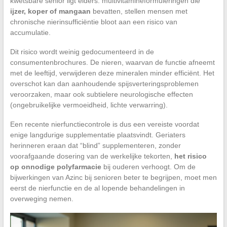
kwetsbare senior ligt elders: multivitamineformuleringen die
ijzer, koper of mangaan
bevatten, stellen mensen met
chronische nierinsufficiëntie bloot aan een risico van
accumulatie.
Dit risico wordt weinig gedocumenteerd in de
consumentenbrochures. De nieren, waarvan de functie afneemt
met de leeftijd, verwijderen deze mineralen minder efficiënt. Het
overschot kan dan aanhoudende spijsverteringsproblemen
veroorzaken, maar ook subtielere neurologische effecten
(ongebruikelijke vermoeidheid, lichte verwarring).
Een recente nierfunctiecontrole is dus een vereiste voordat
enige langdurige supplementatie plaatsvindt. Geriaters
herinneren eraan dat “blind” supplementeren, zonder
voorafgaande dosering van de werkelijke tekorten,
het risico
op onnodige polyfarmacie
bij ouderen verhoogt. Om de
bijwerkingen van Azinc bij senioren beter te begrijpen, moet men
eerst de nierfunctie en de al lopende behandelingen in
overweging nemen.