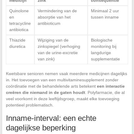
medicijn
zink
consequentie
Quinolone
Vermindering van de
Minimaal 2 uur
en
absorptie van het
tussen inname
tetracycline
antibioticum
antibiotica
Thiazide
Wijziging van de
Biologische
diuretica
zinkspiegel (verhoging
monitoring bij
van de urine-excretie
langdurige
van zink)
supplementatie
Kwetsbare senioren nemen vaak meerdere medicijnen dagelijks
in. Het toevoegen van een multivitaminesupplement zonder
coördinatie met de behandelende arts betekent
een interactie
creëren die niemand in de gaten houdt
. Polyfarmacie, die al
veel voorkomt in deze leeftijdsgroep, maakt elke toevoeging
potentieel problematisch.
Inname-interval: een echte
dagelijkse beperking