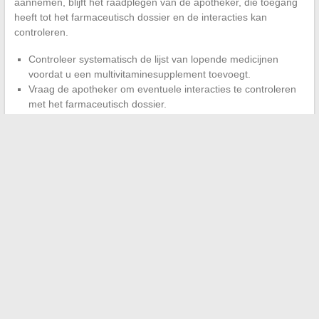
aannemen, blijft het raadplegen van de apotheker, die toegang
heeft tot het farmaceutisch dossier en de interacties kan
controleren.
Controleer systematisch de lijst van lopende medicijnen
voordat u een multivitaminesupplement toevoegt.
Vraag de apotheker om eventuele interacties te controleren
met het farmaceutisch dossier.
Geef de voorkeur aan gerichte supplementatie (slechts één
tekortkomend voedingsstof) in plaats van een breed
spectrum bij kwetsbare personen.
De bijwerkingen van Azinc bij kwetsbare senioren zijn geen
gevolg van een intrinsieke toxiciteit van het product. Ze zijn het
resultaat van een
verschil tussen een standaardformulering
en een lichaam waarvan de eliminatiecapaciteiten zijn
verminderd
. Een voorafgaande biologische beoordeling en
coördinatie met de behandelende arts zijn in de meeste
gevallen voldoende om de geïdentificeerde risico’s te
voorkomen.