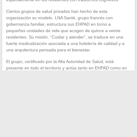
Ciertos grupos de salud privados han hecho de esta
organización su modelo. LNA Santé, grupo francés con
gobernanza familiar, estructura sus EHPAD en torno a
pequeñas unidades de vida que acogen de quince a veinte
residentes. Su misión, “Cuidar y atender”, se traduce en una
fuerte medicalización asociada a una hotelería de calidad y a
una arquitectura pensada para el bienestar.
El grupo, certificado por la Alta Autoridad de Salud, está
presente en todo el territorio y actúa tanto en EHPAD como en
cuidados de continuación y rehabilitación o en hospitalización a
domicilio. Para las familias que buscan un acompañamiento
personalizado de las patologías neurodegenerativas, este tipo
de posicionamiento merece ser estudiado.
La búsqueda de un EHPAD en Cagnes-sur-Mer debe ser
tratada como un proyecto estructurado, no como una urgencia
sufrida.
Un cuaderno de bitácora compartido, visitas
anticipadas y una tabla de criterios medibles
transforman
una fuente de tensión familiar en un proceso colaborativo. El