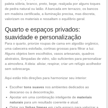
paleta sóbria, branco, preto, bege, realçada por alguns toques
de pedra natural ou latão. A bancada em terrazzo, os bancos
em madeira certificada, a iluminação precisa, mas discreta,
valorizam os materiais e ressaltam o equilíbrio geral.
Quarto e espaços privados:
suavidade e personalização
Para o quarto, priorize roupas de cama em algodão orgânico,
uma cabeceira estofada, cortinas grossas para filtrar a luz.
Alguns objetos bem escolhidos, vasos artesanais, quadros
abstratos, lâmpadas de vidro, são suficientes para personalizar
a atmosfera. A ideia: aliviar, respirar, criar um refúgio acolhedor
sem sobrecarga.
Aqui estão três direções para harmonizar seu interior:
Escolher
tons suaves
nos ambientes dedicados ao
descanso ou à descontração.
Apostar em uma combinação inteligente de
materiais
naturais
para um resultado coerente e atual.
Optar por
linhas limpas
em cada espaço para valorizar a