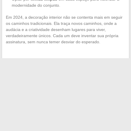
modernidade do conjunto.
Em 2024, a decoração interior não se contenta mais em seguir
os caminhos tradicionais. Ela traça novos caminhos, onde a
audácia e a criatividade desenham lugares para viver,
verdadeiramente únicos. Cada um deve inventar sua própria
assinatura, sem nunca temer desviar do esperado.
←
Descubra a beleza e a inspiração feminina através da arte
e da cultura
Descubra as etapas da combustão de uma vela e seu
incrível processo químico
→