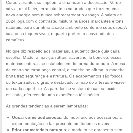
Cores vibrantes se impõem e dinamizam a decoração. Verde
sálvia, azul Klein, terracota: tons saturados que trazem uma
nova energia sem nunca sobrecarregar o espaço. A paleta de
2024 joga com o contraste, mistura nuances marcantes e tons
naturais, para dar ritmo a cada ambiente conforme seus usos. A
sala ousa toques vivos, o quarto prefere a suavidade dos
camaïeux.
No que diz respeito aos materiais, a autenticidade guia cada
escolha. Madeira maciça, rattan, travertino, lã bouclée: esses
materiais naturais se estabelecem de forma duradoura. A mesa
de centro se torna peça central, a cadeira se afirma, a madeira
bruta traz segurança e estrutura. Os acabamentos são foscos
ou texturizados, o grão é destacado, a mão do artesão é visível
em cada superfície. As paredes se vestem de cal ou tecido
esticado, oferecendo uma experiência tátil inédita.
As grandes tendências a serem lembradas:
Ousar cores audaciosas
: do mobiliário aos acessórios, a
experimentação se faz presente em todos os níveis.
Priorizar materiais naturais
: a madeira se apresenta sem