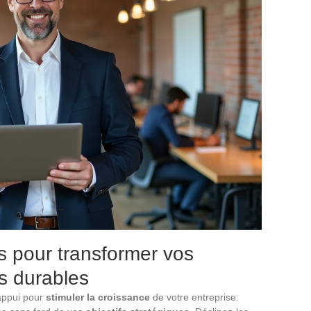
s pour transformer vos
ts durables
appui pour
stimuler la croissance
de votre entreprise.