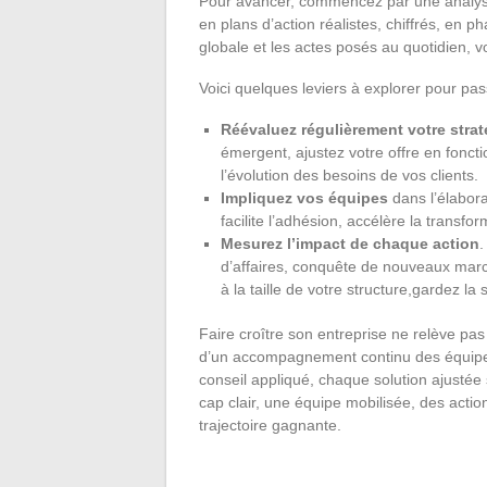
Pour avancer, commencez par une analys
en plans d’action réalistes, chiffrés, en 
globale et les actes posés au quotidien, voi
Voici quelques leviers à explorer pour passe
Réévaluez régulièrement votre stra
émergent, ajustez votre offre en foncti
l’évolution des besoins de vos clients.
Impliquez vos équipes
dans l’élabora
facilite l’adhésion, accélère la transfo
Mesurez l’impact de chaque action
.
d’affaires, conquête de nouveaux marché
à la taille de votre structure,gardez la s
Faire croître son entreprise ne relève pa
d’un accompagnement continu des équipes
conseil appliqué, chaque solution ajustée su
cap clair, une équipe mobilisée, des action
trajectoire gagnante.