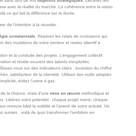
e sans fard de vos
objectifs stratégiques
. Déclinez-les
phase avec la réalité du marché. La cohérence entre la vision
là ce qui fait la différence sur la durée.
r de l’intention à la réussite :
tégie commerciale
. Repérez les relais de croissance qui
on des mutations de votre secteur et restez attentif à
tion et la conduite des projets. L’engagement collectif
rmation et révèle souvent des talents inexploités.
 Basez-vous sur des indicateurs clairs : évolution du chiffre
s, satisfaction de la clientèle. Utilisez des outils adaptés
implicité, évitez l’usine à gaz.
s de la chance, mais d’une
mise en œuvre
méthodique et
. Libérez votre potentiel : chaque projet mené, chaque
r-mesure bâtit la solidité et l’avenir de votre activité. Un
s suivies : voilà de quoi transformer l’ambition en