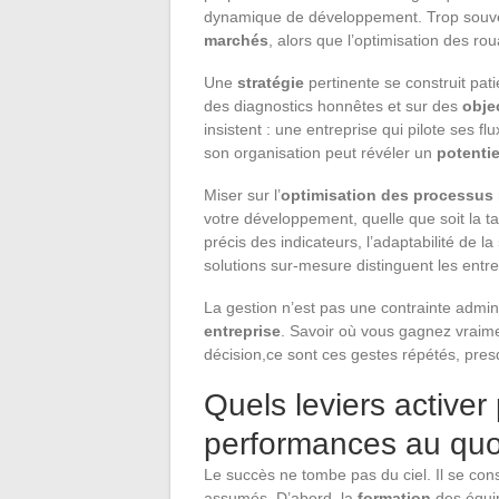
dynamique de développement. Trop souvent
marchés
, alors que l’optimisation des rou
Une
stratégie
pertinente se construit pat
des diagnostics honnêtes et sur des
obje
insistent : une entreprise qui pilote ses f
son organisation peut révéler un
potentie
Miser sur l’
optimisation des processus
votre développement, quelle que soit la tai
précis des indicateurs, l’adaptabilité de la
solutions sur-mesure distinguent les entre
La gestion n’est pas une contrainte adminis
entreprise
. Savoir où vous gagnez vraimen
décision,ce sont ces gestes répétés, presqu
Quels leviers activer
performances au quo
Le succès ne tombe pas du ciel. Il se cons
assumés. D’abord, la
formation
des équip