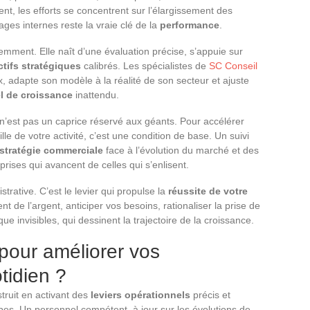
, les efforts se concentrent sur l’élargissement des
ages internes reste la vraie clé de la
performance
.
iemment. Elle naît d’une évaluation précise, s’appuie sur
ctifs stratégiques
calibrés. Les spécialistes de
SC Conseil
lux, adapte son modèle à la réalité de son secteur et ajuste
l de croissance
inattendu.
n’est pas un caprice réservé aux géants. Pour accélérer
lle de votre activité, c’est une condition de base. Un suivi
stratégie commerciale
face à l’évolution du marché et des
prises qui avancent de celles qui s’enlisent.
trative. C’est le levier qui propulse la
réussite de votre
t de l’argent, anticiper vos besoins, rationaliser la prise de
e invisibles, qui dessinent la trajectoire de la croissance.
 pour améliorer vos
tidien ?
truit en activant des
leviers opérationnels
précis et
es. Un personnel compétent, à jour sur les évolutions de